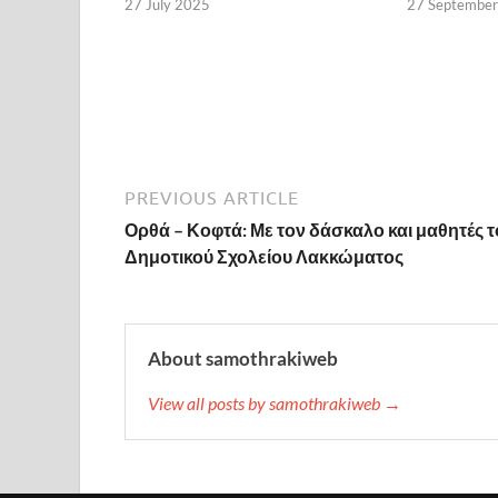
27 July 2025
27 Septembe
PREVIOUS ARTICLE
Ορθά – Κοφτά: Με τον δάσκαλο και μαθητές τ
Δημοτικού Σχολείου Λακκώματος
About samothrakiweb
View all posts by samothrakiweb →