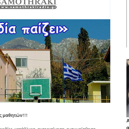
ς μαθητών!!!
Α
α