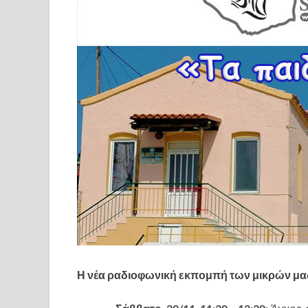
Η νέα ραδιοφωνική εκπομπή των μικρών μα