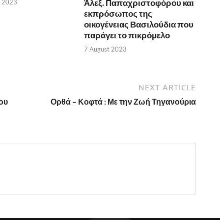
Άλεξ. Παπαχριστοφόρου και
r 2023
εκπρόσωπος της
οικογένειας Βασιλούδια που
παράγει το πικρόμελο
7 August 2023
NEXT ARTICLE
ου
Ορθά – Κοφτά : Με την Ζωή Τηγανούρια