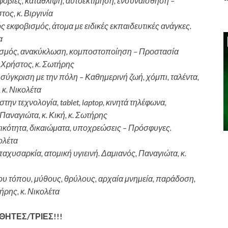
φοβίες, κατάθλιψη, αυτοεκτίμηση, ενσυναίσθηση –
ος, κ. Βιργινία
ς εκφοβισμός, άτομα με ειδικές εκπαιδευτικές ανάγκες.
α
σμός, ανακύκλωση, κομποστοποίηση – Προστασία
 Χρήστος, κ. Σωτήρης
 σύγκριση με την πόλη – Καθημερινή ζωή, χόμπι, ταλέντα,
 κ. Νικολέτα
στην τεχνολογία,
tablet
,
laptop
, κινητά τηλέφωνα,
Παναγιώτα, κ. Κική, κ. Σωτήρης
ικότητα, δικαιώματα, υποχρεώσεις – Πρόσφυγες.
ολέτα
παχυσαρκία, ατομική υγιεινή. Δαμιανός, Παναγιώτα, κ.
του τόπου, μύθους, θρύλους, αρχαία μνημεία, παράδοση,
ήρης, κ. Νικολέτα
ΗΤΕΣ/ΤΡΙΕΣ!!!