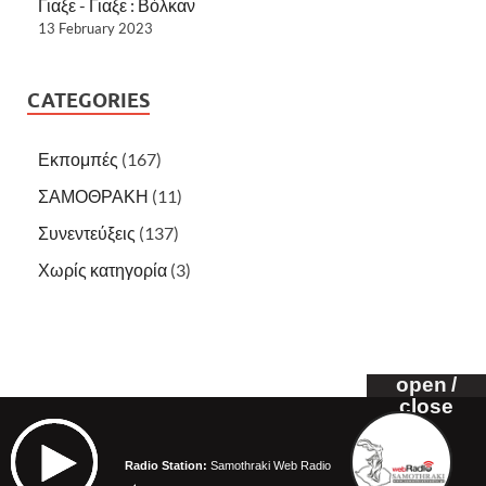
Γιαξε - Γιαξε : Βόλκαν
13 February 2023
CATEGORIES
Εκπομπές
(167)
ΣΑΜΟΘΡΑΚΗ
(11)
Συνεντεύξεις
(137)
Χωρίς κατηγορία
(3)
open /
open /
open /
close
close
close
Copyright © 2026
Samothraki Web Radio
.
Radio Station:
Radio Station:
Radio Station:
Samothraki Web Radio
Samothraki Web Radio
Samothraki Web Radio