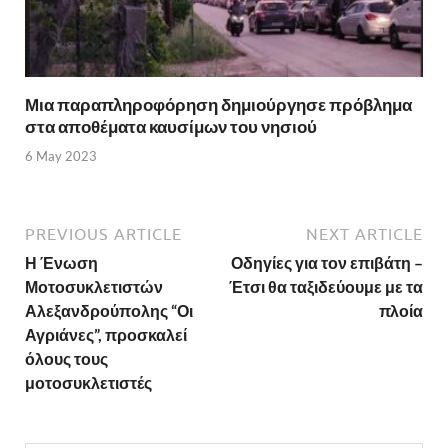
Μια παραπληροφόρηση δημιούργησε πρόβλημα
στα αποθέματα καυσίμων του νησιού
6 May 2023
PREVIOUS ARTICLE
NEXT ARTICLE
Η Ένωση
Οδηγίες για τον επιβάτη –
Μοτοσυκλετιστών
Έτσι θα ταξιδεύουμε με τα
Αλεξανδρούπολης “Οι
πλοία
Αγριάνες”, προσκαλεί
όλους τους
μοτοσυκλετιστές