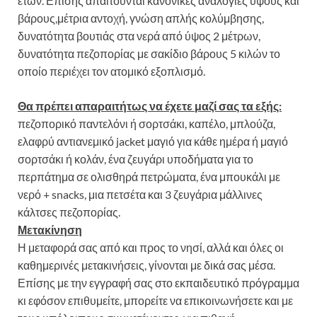
ετών. Επίσης απαιτούνται κανονικές αναλογίες ύψους και
βάρους,μέτρια αντοχή, γνώση απλής κολύμβησης,
δυνατότητα βουτιάς στα νερά από ύψος 2 μέτρων,
δυνατότητα πεζοπορίας με σακίδιο βάρους 5 κιλών το
οποίο περιέχει τον ατομικό εξοπλισμό.
Θα πρέπει απαραιτήτως να έχετε μαζί σας τα εξής:
πεζοπορικό παντελόνι ή σορτσάκι, καπέλο, μπλούζα,
ελαφρύ αντιανεμικό jacket μαγιό για κάθε ημέρα ή μαγιό
σορτσάκι ή κολάν, ένα ζευγάρι υποδήματα για το
περπάτημα σε ολισθηρά πετρώματα, ένα μπουκάλι με
νερό + snacks, μια πετσέτα και 3 ζευγάρια μάλλινες
κάλτσες πεζοπορίας.
Μετακίνηση
Η μεταφορά σας από και προς το νησί, αλλά και όλες οι
καθημερινές μετακινήσεις, γίνονται με δικά σας μέσα.
Επίσης με την εγγραφή σας στο εκπαιδευτικό πρόγραμμα
κι εφόσον επιθυμείτε, μπορείτε να επικοινωνήσετε και με