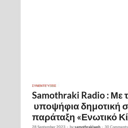
ΣΥΝΕΝΤΕΎΞΕΙΣ
Samothraki Radio : Με
υποψήφια δημοτική σ
παράταξη «Ενωτικό Κ
28 September 2023
-
by
samothrakiweb
-
30 Comments