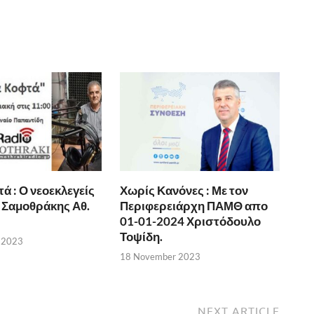
ά : Ο νεοεκλεγείς
Χωρίς Κανόνες : Με τον
Σαμοθράκης Αθ.
Περιφερειάρχη ΠΑΜΘ απο
01-01-2024 Χριστόδουλο
Τοψίδη.
 2023
18 November 2023
NEXT ARTICLE